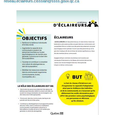
reseau.eclaireurs.cissslan@ssss.gouv.qc.ca