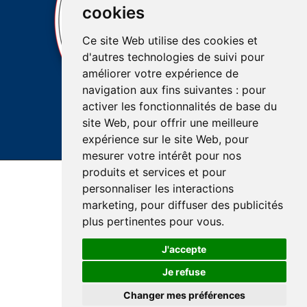
cookies
Ce site Web utilise des cookies et
d'autres technologies de suivi pour
améliorer votre expérience de
navigation aux fins suivantes :
pour
activer les fonctionnalités de base du
site Web
,
pour offrir une meilleure
expérience sur le site Web
,
pour
mesurer votre intérêt pour nos
produits et services et pour
Dernière mise à jour : 22 mai 2026
personnaliser les interactions
Accessibilité
Plan du site
Réalisation du site
marketing
,
pour diffuser des publicités
Confidentialité et protection des renseignements
plus pertinentes pour vous
.
J'accepte
Je refuse
© Santé Québec Lanaudière, 2026
Changer mes préférences