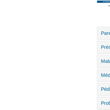
Par
Prés
Mala
Méd
Péd
Pro