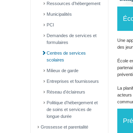
Ressources d'hébergement
Municipalités
Éco
PCI
Demandes de services et
Une appr
formulaires
des jeu
Centres de services
scolaires
École en
partenai
Milieux de garde
préventi
Entreprises et fournisseurs
La plani
Réseau d'éclaireurs
acteurs 
commun
Politique d'hébergement et
de soins et services de
longue durée
Pré
Grossesse et parentalité