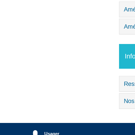
Amén
Amén
Inf
Res
Nos 
Usager