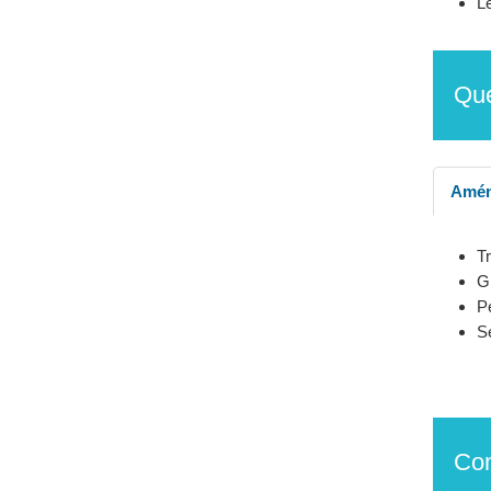
Le
Que
Amén
Tr
Gl
Pe
Se
Com