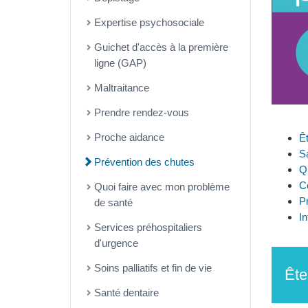
Expertise psychosociale
Guichet d'accès à la première
ligne (GAP)
Maltraitance
Prendre rendez-vous
Proche aidance
Ê
S
Prévention des chutes
Qu
C
Quoi faire avec mon problème
Pr
de santé
In
Services préhospitaliers
d'urgence
Soins palliatifs et fin de vie
Ête
Santé dentaire