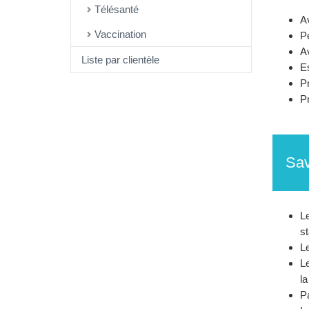
Télésanté
Av
Vaccination
P
A
Liste par clientèle
E
P
Pr
Sav
Le
st
Le
Le
la
Pa