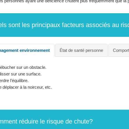
s personnes ayant une déficience chutent plus fréquemment que la p
ls sont les principaux facteurs associés au ri
agement environnement
État de santé personne
Comport
ébucher sur un obstacle.
isser sur une surface.
rdre l’équilibre.
 déplacer à la noirceur, etc.
ment réduire le risque de chute?