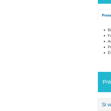
Prend
Bi
F
A
P
Év
Pré
Si v