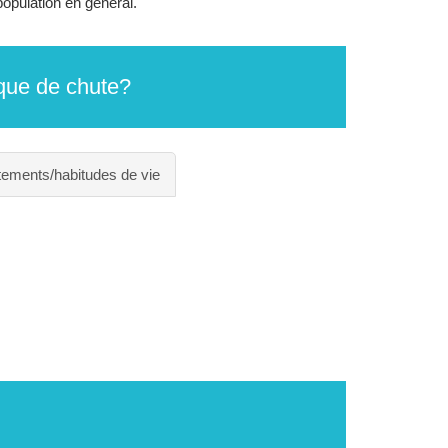
opulation en général.
sque de chute?
ements/habitudes de vie