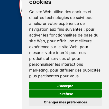
cookies
Ce site Web utilise des cookies et
d'autres technologies de suivi pour
améliorer votre expérience de
navigation aux fins suivantes :
pour
activer les fonctionnalités de base du
site Web
,
pour offrir une meilleure
expérience sur le site Web
,
pour
mesurer votre intérêt pour nos
produits et services et pour
Dernière mise à jour : 19 mars 2025
personnaliser les interactions
Accessibilité
Plan du site
Réalisation du site
marketing
,
pour diffuser des publicités
Confidentialité et protection des renseignements
plus pertinentes pour vous
.
J'accepte
Je refuse
© Santé Québec Lanaudière, 2026
Changer mes préférences