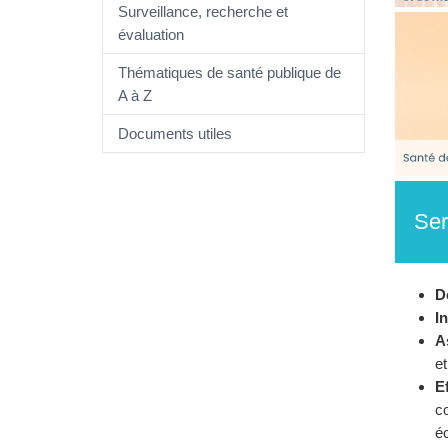
Surveillance, recherche et
évaluation
Thématiques de santé publique de
A à Z
Documents utiles
Ser
D
I
A
et
E
co
éc