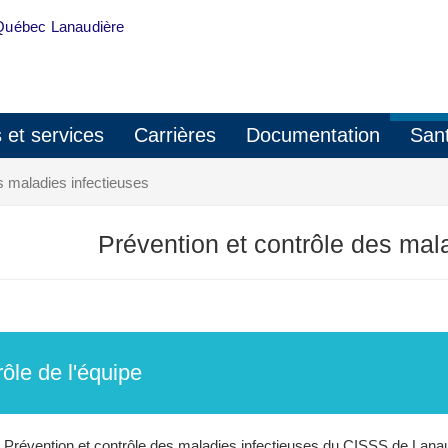
Québec Lanaudière
s et services
Carrières
Documentation
Sant
s maladies infectieuses
Prévention et contrôle des mal
rôle de l'équipe
e Prévention et contrôle des maladies infectieuses du CISSS de Lana