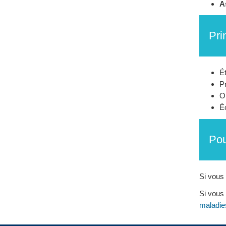
A
Pri
É
Pr
O
Éc
Pou
Si vous 
Si vous 
maladie