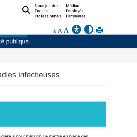
Nous joindre
Médias
English
Employés
Professionnels
Partenaires
é publique
adies infectieuses
udière a pour mission de mettre en place des