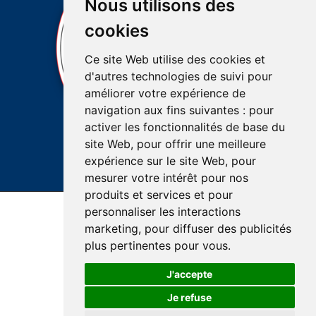
Nous utilisons des
cookies
Ce site Web utilise des cookies et
d'autres technologies de suivi pour
améliorer votre expérience de
navigation aux fins suivantes :
pour
activer les fonctionnalités de base du
site Web
,
pour offrir une meilleure
expérience sur le site Web
,
pour
mesurer votre intérêt pour nos
produits et services et pour
personnaliser les interactions
Accessibilité
Plan du site
Réalisation du site
marketing
,
pour diffuser des publicités
Confidentialité et protection des renseignements
plus pertinentes pour vous
.
J'accepte
Je refuse
© Santé Québec Lanaudière, 2026