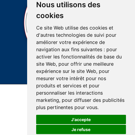
Nous utilisons des
cookies
Ce site Web utilise des cookies et
d'autres technologies de suivi pour
améliorer votre expérience de
navigation aux fins suivantes :
pour
activer les fonctionnalités de base du
site Web
,
pour offrir une meilleure
expérience sur le site Web
,
pour
mesurer votre intérêt pour nos
produits et services et pour
personnaliser les interactions
Accessibilité
Plan du site
Réalisation du site
marketing
,
pour diffuser des publicités
Confidentialité et protection des renseignements
plus pertinentes pour vous
.
J'accepte
Je refuse