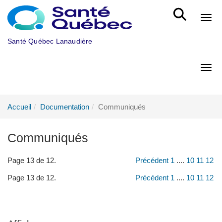
Aller au menu principal
Bout
Santé Québec Lanaudière
Bout
Accueil
Documentation
Communiqués
Communiqués
Page 13 de 12.
Précédent
1
....
10
11
12
Page 13 de 12.
Précédent
1
....
10
11
12