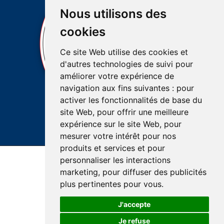
Nous utilisons des
cookies
Ce site Web utilise des cookies et
d'autres technologies de suivi pour
améliorer votre expérience de
navigation aux fins suivantes :
pour
activer les fonctionnalités de base du
site Web
,
pour offrir une meilleure
expérience sur le site Web
,
pour
mesurer votre intérêt pour nos
produits et services et pour
personnaliser les interactions
Accessibilité
Plan du site
Réalisation du site
marketing
,
pour diffuser des publicités
Confidentialité et protection des renseignements
plus pertinentes pour vous
.
J'accepte
Je refuse