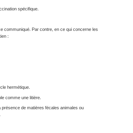
ccination spécifique.
de ce communiqué. Par contre, en ce qui concerne les
ien :
ercle hermétique.
ble comme une litière.
y a présence de matières fécales animales ou
.