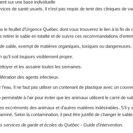
nt sur une base individuelle
ices de santé usuels. Il n’est pas requis de tenir des cliniques de va
ns le feuillet d’Urgence Québec dont vous trouverez le lien à la fin 
 retirer le sable en totalité et de suivre ces recommandations d'entret
s de sable, exempt de matières organiques, toxiques ou dangereuses.
qu’il soit toujours visiblement propre.
 nettoyer et les assainir toutes les semaines.
lifération des agents infectieux.
ter l’eau. Il ne faut pas utiliser un contenant de plastique avec un couv
perméable à l’air pour éviter que les animaux utilisent le carré de sa
 les excréments des animaux et d’autres matières indésirables. S’il 
ntaminé. Selon la contamination, il peut être justifié de changer le sable
es services de garde et écoles du Québec - Guide d'intervention.