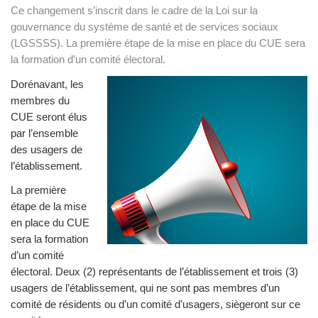
Ce changement s’inscrit dans le cadre de la Loi sur la
gouvernance du système de santé et de services sociaux
(LGSSSS). La première étape de la mise en place du CUE sera
la formation d’un comité électoral.
Dorénavant, les
membres du
CUE seront élus
par l’ensemble
des usagers de
l’établissement.
La première
étape de la mise
en place du CUE
sera la formation
d’un comité
électoral. Deux (2) représentants de l’établissement et trois (3)
usagers de l’établissement, qui ne sont pas membres d’un
comité de résidents ou d’un comité d’usagers, siègeront sur ce